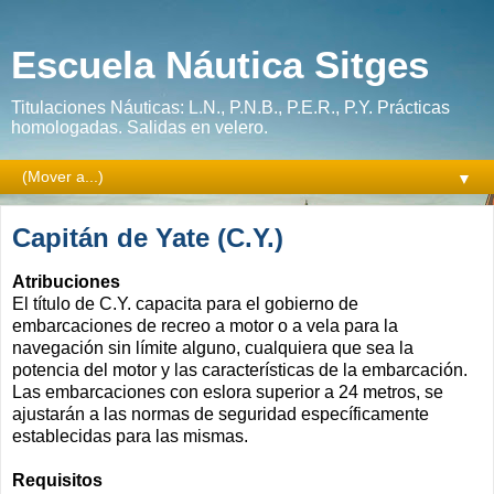
Escuela Náutica Sitges
Titulaciones Náuticas: L.N., P.N.B., P.E.R., P.Y. Prácticas
homologadas. Salidas en velero.
▼
Capitán de Yate (C.Y.)
Atribuciones
El título de C.Y. capacita para el gobierno de
embarcaciones de recreo a motor o a vela para la
navegación sin límite alguno, cualquiera que sea la
potencia del motor y las características de la embarcación.
Las embarcaciones con eslora superior a 24 metros, se
ajustarán a las normas de seguridad específicamente
establecidas para las mismas.
Requisitos