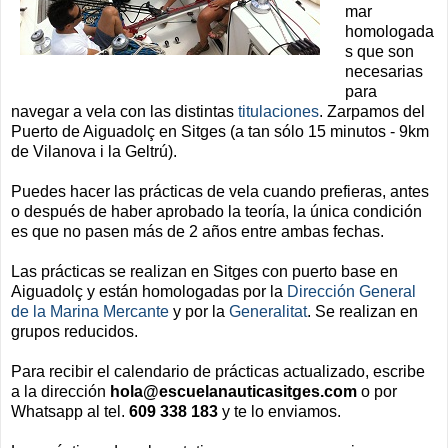
mar
homologada
s que son
necesarias
para
navegar a vela con las distintas
titulaciones
. Zarpamos del
Puerto de Aiguadolç en Sitges (a tan sólo 15 minutos - 9km
de Vilanova i la Geltrú).
Puedes hacer las prácticas de vela cuando prefieras, antes
o después de haber aprobado la teoría, la única condición
es que no pasen más de 2 años entre ambas fechas.
Las prácticas se realizan en Sitges con puerto base en
Aiguadolç y están homologadas por la
Dirección General
de la Marina Mercante
y por la
Generalitat
. Se realizan en
grupos reducidos.
Para recibir el calendario de prácticas actualizado, escribe
a la dirección
hola@escuelanauticasitges.com
o por
Whatsapp al tel.
609 338 183
y te lo enviamos.