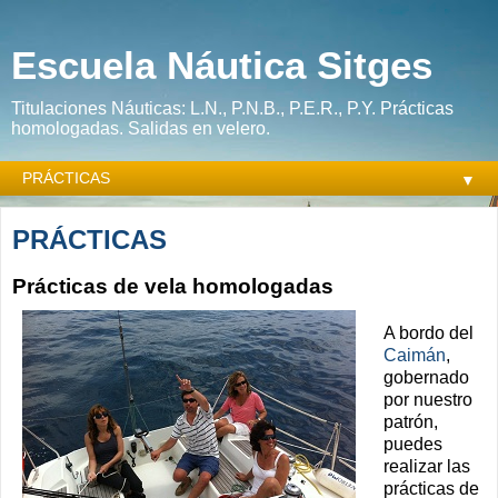
Escuela Náutica Sitges
Titulaciones Náuticas: L.N., P.N.B., P.E.R., P.Y. Prácticas
homologadas. Salidas en velero.
▼
PRÁCTICAS
Prácticas de vela homologadas
A bordo del
Caimán
,
gobernado
por nuestro
patrón,
puedes
realizar las
prácticas de